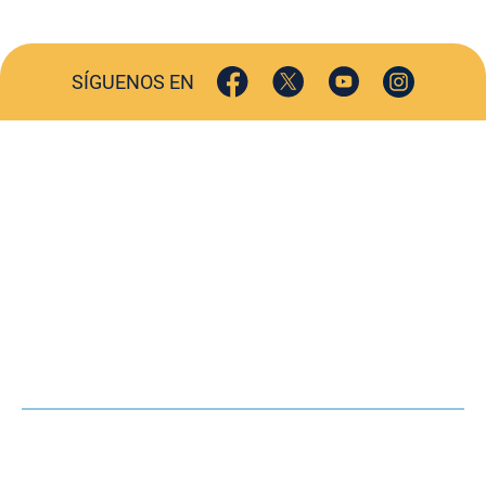
SÍGUENOS EN
ACTUALIDAD
SOCIEDAD
COMERCIO
TURISMO
CULTURA
DEPORTES
OPINIÓN
HEMEROTECA
AGENDA