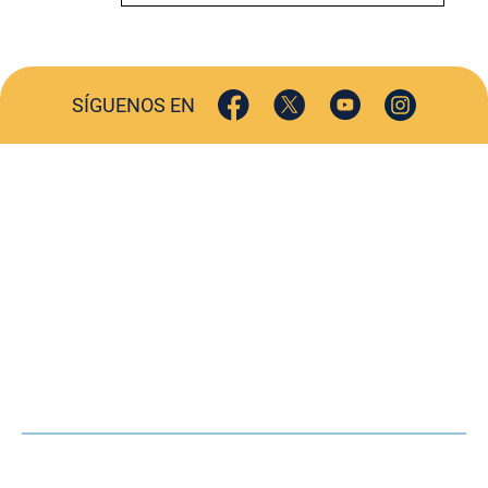
SÍGUENOS EN
ACTUALIDAD
SOCIEDAD
COMERCIO
TURISMO
CULTURA
DEPORTES
OPINIÓN
HEMEROTECA
AGENDA