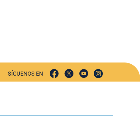
SÍGUENOS EN
TURISMO
CULTURA
DEPORTES
INIÓN
HEMEROTECA
AGENDA