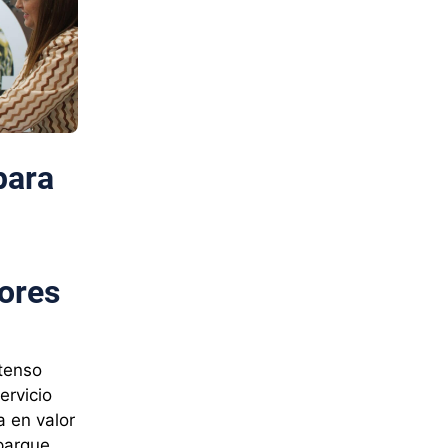
para
ores
ntenso
ervicio
 en valor
 parque