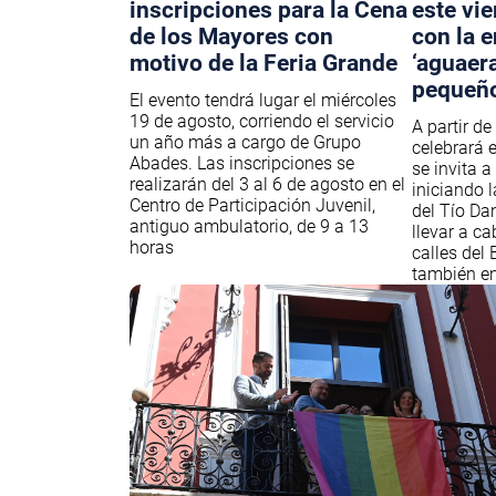
inscripciones para la Cena
este vie
de los Mayores con
con la 
motivo de la Feria Grande
‘aguaera
pequeñ
El evento tendrá lugar el miércoles
19 de agosto, corriendo el servicio
A partir de
un año más a cargo de Grupo
celebrará e
Abades. Las inscripciones se
se invita a
realizarán del 3 al 6 de agosto en el
iniciando 
Centro de Participación Juvenil,
del Tío Dan
antiguo ambulatorio, de 9 a 13
llevar a ca
horas
calles del 
también en