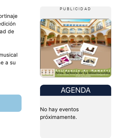
PUBLICIDAD
rtinaje
edición
dad de
musical
me a su
.
AGENDA
No hay eventos
próximamente.