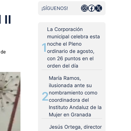
Instagram
Facebook
X
¡SÍGUENOS!
 II
La Corporación
municipal celebra esta
1
noche el Pleno
ordinario de agosto,
 de
con 26 puntos en el
orden del día
María Ramos,
ilusionada ante su
2
nombramiento como
coordinadora del
Instituto Andaluz de la
Mujer en Granada
Jesús Ortega, director