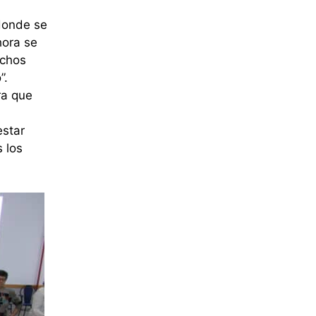
 donde se
hora se
uchos
”.
ra que
estar
 los