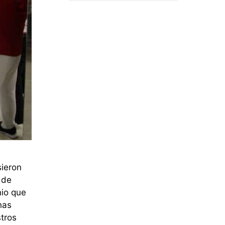
sieron
 de
nio que
has
stros