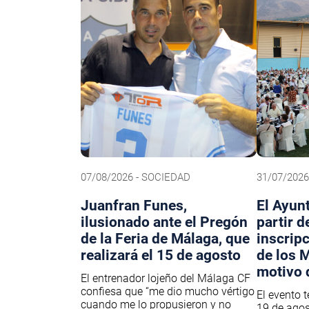
07/08/2026 - SOCIEDAD
31/07/2026
Juanfran Funes,
El Ayun
ilusionado ante el Pregón
partir d
de la Feria de Málaga, que
inscrip
realizará el 15 de agosto
de los 
motivo 
El entrenador lojeño del Málaga CF
confiesa que “me dio mucho vértigo
El evento t
cuando me lo propusieron y no
19 de agost