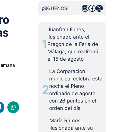
Instagram
Facebook
X
¡SÍGUENOS!
ro
as
Juanfran Funes,
ilusionado ante el
1
Pregón de la Feria de
Málaga, que realizará
el 15 de agosto
l semana
La Corporación
municipal celebra esta
2
noche el Pleno
ordinario de agosto,
con 26 puntos en el
orden del día
María Ramos,
ilusionada ante su