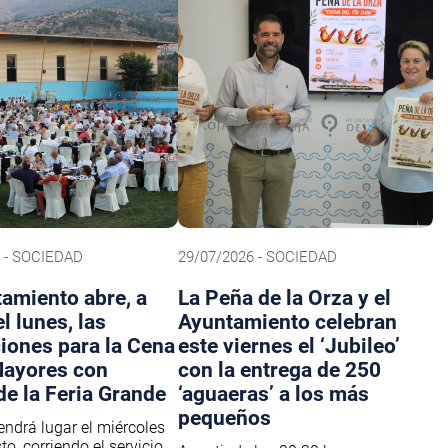
 - SOCIEDAD
29/07/2026 - SOCIEDAD
tamiento abre, a
La Peña de la Orza y el
el lunes, las
Ayuntamiento celebran
ciones para la Cena
este viernes el ‘Jubileo’
Mayores con
con la entrega de 250
de la Feria Grande
‘aguaeras’ a los más
pequeños
endrá lugar el miércoles
o, corriendo el servicio