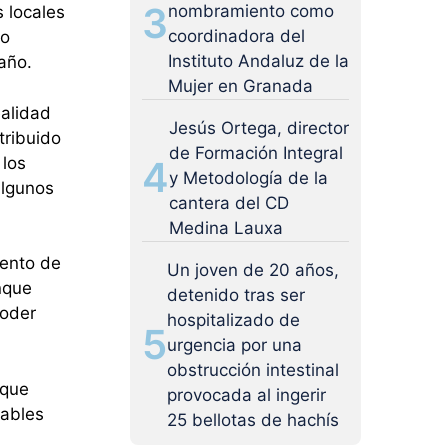
3
nombramiento como
s locales
coordinadora del
mo
Instituto Andaluz de la
año.
Mujer en Granada
ealidad
Jesús Ortega, director
tribuido
de Formación Integral
 los
4
y Metodología de la
algunos
cantera del CD
Medina Lauxa
iento de
Un joven de 20 años,
anque
detenido tras ser
poder
hospitalizado de
5
urgencia por una
obstrucción intestinal
 que
provocada al ingerir
rables
25 bellotas de hachís