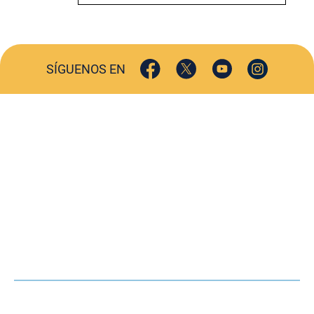
SÍGUENOS EN
ACTUALIDAD
SOCIEDAD
COMERCIO
TURISMO
CULTURA
DEPORTES
OPINIÓN
HEMEROTECA
AGENDA