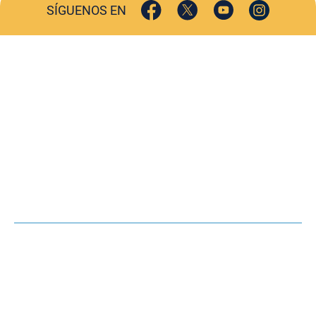
SÍGUENOS EN
ACTUALIDAD
SOCIEDAD
COMERCIO
TURISMO
CULTURA
DEPORTES
OPINIÓN
HEMEROTECA
AGENDA