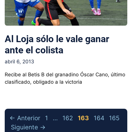
Al Loja sólo le vale ganar
ante el colista
abril 6, 2013
Recibe al Betis B del granadino Óscar Cano, último
clasificado, obligado a la victoria
Página
Página
Página
Página
Página
←
Anterior
1
…
162
163
164
165
Siguiente
→