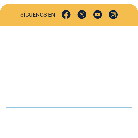
SÍGUENOS EN
ACTUALIDAD
SOCIEDAD
COMERCIO
TURISMO
CULTURA
DEPORTES
OPINIÓN
HEMEROTECA
AGENDA