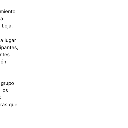
imiento
la
 Loja.
á lugar
ipantes,
entes
ión
 grupo
 los
s
uras que