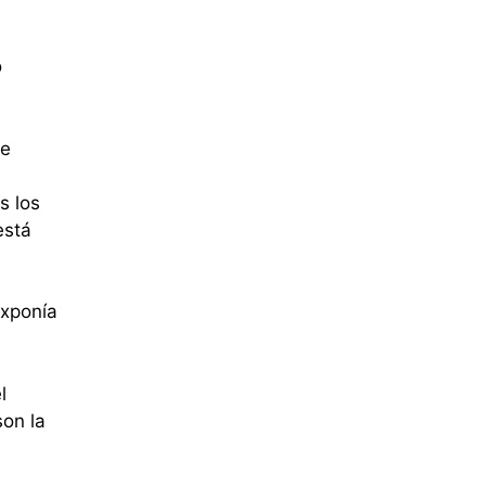
o
te
s los
está
exponía
l
son la
a