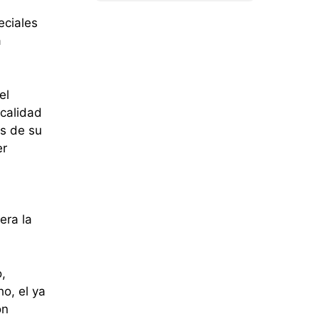
eciales
a
el
ocalidad
és de su
er
era la
o,
o, el ya
ón