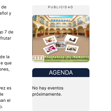
n de
PUBLICIDAD
añol y
go 7 de
frutar
de la
de que
iones,
AGENDA
vez es
No hay eventos
de
próximamente.
man el
o.