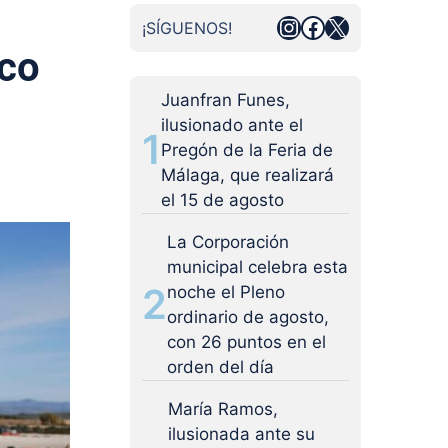
Instagram
Facebook
X
¡SÍGUENOS!
ico
Juanfran Funes,
ilusionado ante el
1
Pregón de la Feria de
Málaga, que realizará
el 15 de agosto
La Corporación
municipal celebra esta
2
noche el Pleno
ordinario de agosto,
con 26 puntos en el
orden del día
María Ramos,
ilusionada ante su