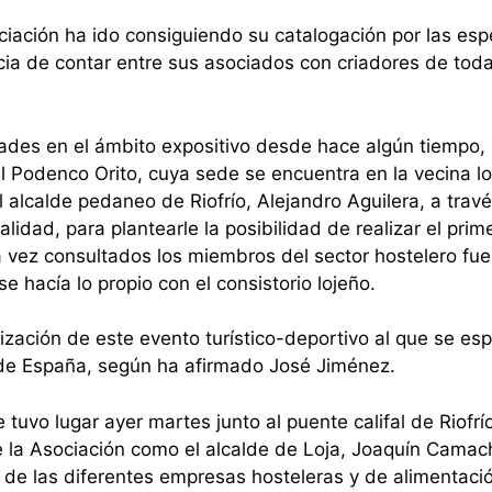
iación ha ido consiguiendo su catalogación por las esp
ecia de contar entre sus asociados con criadores de tod
dades en el ámbito expositivo desde hace algún tiempo, 
l Podenco Orito, cuya sede se encuentra en la vecina l
 alcalde pedaneo de Riofrío, Alejandro Aguilera, a trav
lidad, para plantearle la posibilidad de realizar el prim
 vez consultados los miembros del sector hostelero fue
 hacía lo propio con el consistorio lojeño.
ización de este evento turístico-deportivo al que se esp
 de España, según ha afirmado José Jiménez.
tuvo lugar ayer martes junto al puente califal de Riofrí
 la Asociación como el alcalde de Loja, Joaquín Camach
 de las diferentes empresas hosteleras y de alimentaci