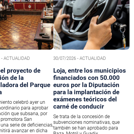
6 - ACTUALIDAD
30/07/2026 - ACTUALIDAD
 el proyecto de
Loja, entre los municipios
ión de la
financiados con 50.000
ladora del Parque
euros por la Diputación
a
para la implantación de
exámenes teóricos del
iento celebró ayer un
carné de conducir
aordinario para aprobar
ción que subsana, por
Se trata de la concesión de
a promotora San
subvenciones nominativas, que
una serie de deficiencias,
también se han aprobado para
mitirá avanzar en dicha
Baza, Motril y Guadix