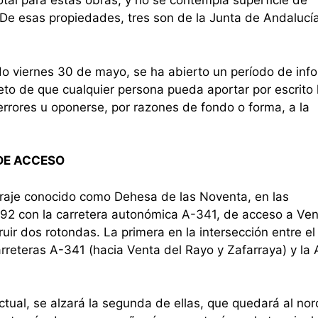
otal para estas obras, y no se contempla superficie de
De esas propiedades, tres son de la Junta de Andalucía 
do viernes 30 de mayo, se ha abierto un período de inf
jeto de que cualquier persona pueda aportar por escrito 
 errores u oponerse, por razones de fondo o forma, a la
DE ACCESO
paraje conocido como Dehesa de las Noventa, en las
-92 con la carretera autonómica A-341, de acceso a Ven
uir dos rotondas. La primera en la intersección entre e
 carreteras A-341 (hacia Venta del Rayo y Zafarraya) y la
.
ctual, se alzará la segunda de ellas, que quedará al no