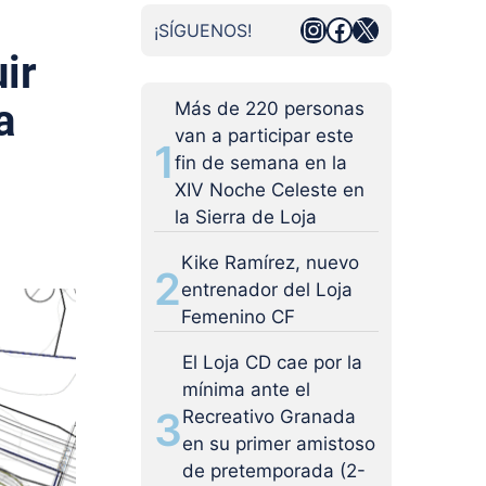
Instagram
Facebook
X
¡SÍGUENOS!
ir
a
Más de 220 personas
van a participar este
1
fin de semana en la
XIV Noche Celeste en
la Sierra de Loja
Kike Ramírez, nuevo
2
entrenador del Loja
Femenino CF
El Loja CD cae por la
mínima ante el
3
Recreativo Granada
en su primer amistoso
de pretemporada (2-