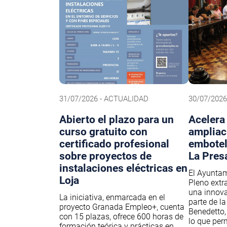
31/07/2026 - ACTUALIDAD
30/07/202
Abierto el plazo para un
Acelera
curso gratuito con
ampliac
certificado profesional
embotel
sobre proyectos de
La Pres
instalaciones eléctricas en
El Ayuntam
Loja
Pleno extr
una innova
La iniciativa, enmarcada en el
parte de l
proyecto Granada Empleo+, cuenta
Benedetto, 
con 15 plazas, ofrece 600 horas de
lo que per
formación teórica y prácticas en