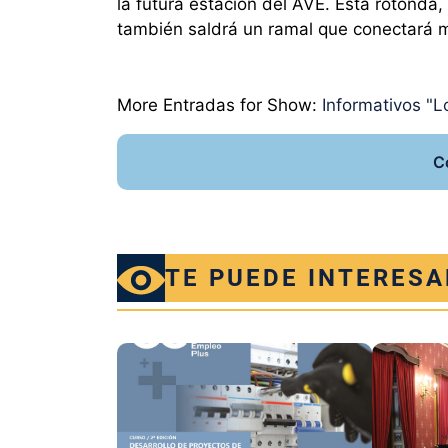
la futura estación del AVE. Ésta rotonda,
también saldrá un ramal que conectará m
More Entradas for Show:
Informativos "Lo
C
TE PUEDE INTERESA