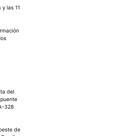
y las 11
ormación
los
ta del
l puente
 A-328
roeste de