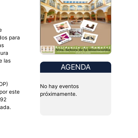
e
dos para
as
tura
e las
AGENDA
BOP)
No hay eventos
por este
próximamente.
-92
nada.