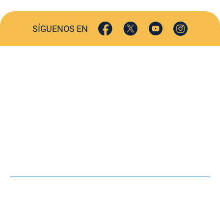
SÍGUENOS EN
ACTUALIDAD
SOCIEDAD
COMERCIO
TURISMO
CULTURA
DEPORTES
OPINIÓN
HEMEROTECA
AGENDA