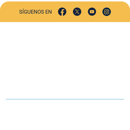
SÍGUENOS EN
ACTUALIDAD
SOCIEDAD
COMERCIO
TURISMO
CULTURA
DEPORTES
OPINIÓN
HEMEROTECA
AGENDA