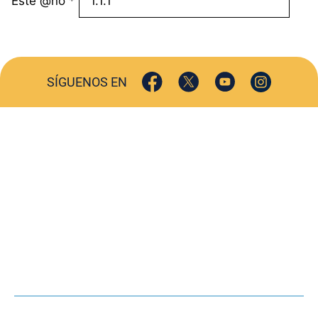
Este @ño
*
SÍGUENOS EN
ACTUALIDAD
SOCIEDAD
COMERCIO
TURISMO
CULTURA
DEPORTES