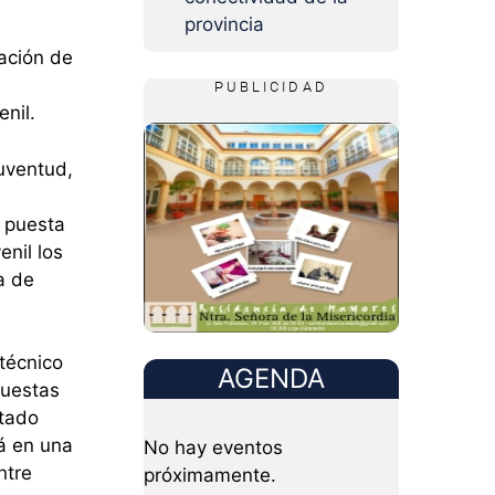
provincia
ación de
PUBLICIDAD
enil.
uventud,
 puesta
enil los
a de
técnico
AGENDA
cuestas
stado
rá en una
No hay eventos
ntre
próximamente.