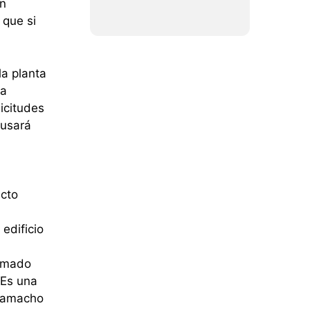
on
 que si
la planta
ha
icitudes
 usará
ecto
edificio
irmado
“Es una
 Camacho