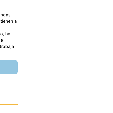
mandas
 tienen a
e
do, ha
de
trabaja