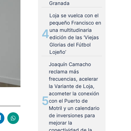
Granada
Loja se vuelca con el
pequeño Francisco en
4
una multitudinaria
edición de las ‘Viejas
Glorias del Fútbol
Lojeño’
Joaquín Camacho
reclama más
frecuencias, acelerar
la Variante de Loja,
acometer la conexión
5
con el Puerto de
Motril y un calendario
de inversiones para
mejorar la
conectividad de la