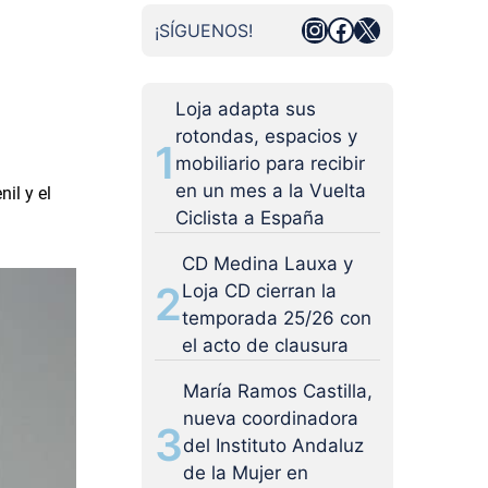
Instagram
Facebook
X
¡SÍGUENOS!
Loja adapta sus
rotondas, espacios y
1
mobiliario para recibir
en un mes a la Vuelta
il y el
Ciclista a España
CD Medina Lauxa y
2
Loja CD cierran la
temporada 25/26 con
el acto de clausura
María Ramos Castilla,
nueva coordinadora
3
del Instituto Andaluz
de la Mujer en