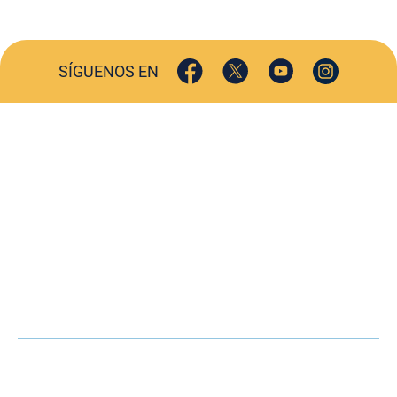
SÍGUENOS EN
ACTUALIDAD
SOCIEDAD
COMERCIO
TURISMO
CULTURA
DEPORTES
OPINIÓN
HEMEROTECA
AGENDA