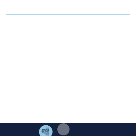
OPINIÓN
HEMEROTECA
AGENDA
El Corto de Loja ©. 2023 Excmo. Ayuntamiento de Loja.
Duque de Valencia 1. 18300 Loja Granada | Telf:
958 322
005
|
mediosloja@gmail.com
Aviso Legal
·
Cookies
·
Privacidad