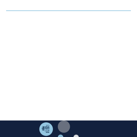
OPINIÓN
HEMEROTECA
AGENDA
El Corto de Loja ©. 2023 Excmo. Ayuntamiento de Loja.
Duque de Valencia 1. 18300 Loja Granada | Telf:
958 322
005
|
mediosloja@gmail.com
Aviso Legal
·
Cookies
·
Privacidad