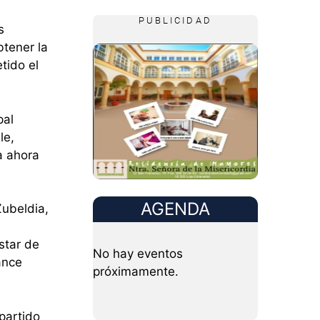
PUBLICIDAD
s
btener la
tido el
pal
le,
a ahora
AGENDA
Zubeldia,
star de
No hay eventos
ance
próximamente.
partido