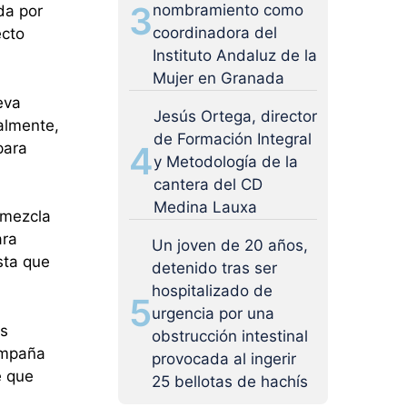
3
nombramiento como
da por
coordinadora del
ecto
Instituto Andaluz de la
Mujer en Granada
eva
Jesús Ortega, director
ialmente,
de Formación Integral
para
4
y Metodología de la
cantera del CD
Medina Lauxa
 mezcla
ara
Un joven de 20 años,
sta que
detenido tras ser
hospitalizado de
5
urgencia por una
as
obstrucción intestinal
campaña
provocada al ingerir
e que
25 bellotas de hachís