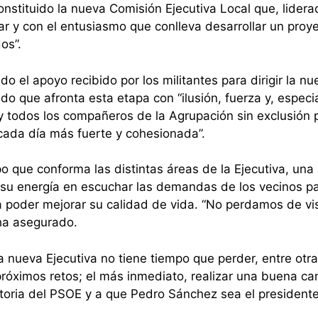
nstituido la nueva Comisión Ejecutiva Local que, lidera
r y con el entusiasmo que conlleva desarrollar un proy
dos”.
o el apoyo recibido por los militantes para dirigir la nu
cido que afronta esta etapa con “ilusión, fuerza y, espec
s y todos los compañeros de la Agrupación sin exclusión 
 cada día más fuerte y cohesionada”.
 que conforma las distintas áreas de la Ejecutiva, una
a su energía en escuchar las demandas de los vecinos p
a poder mejorar su calidad de vida. “No perdamos de vi
 ha asegurado.
a nueva Ejecutiva no tiene tiempo que perder, entre otr
 próximos retos; el más inmediato, realizar una buena 
ictoria del PSOE y a que Pedro Sánchez sea el president