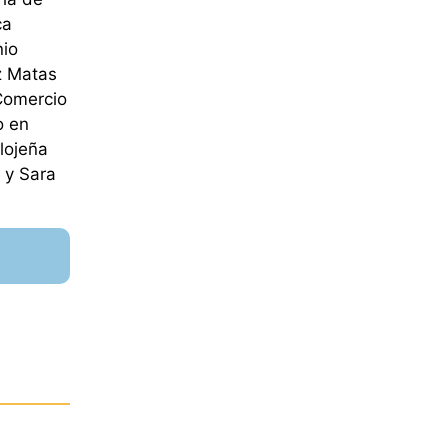
ca
nio
z Matas
 Comercio
o en
lojeña
 y Sara