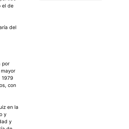
 el de
aría del
 por
a mayor
e 1979
os, con
iz en la
o y
ldad y
ría de