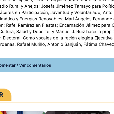
dio Rural y Anejos; Josefa Jiménez Tamayo para Políti
áceres en Participación, Juventud y Voluntariado; Anto
imático y Energías Renovables; Mari Ángeles Fernánde
ión; Rafel Ramírez en Fiestas; Encarnación Jáimez para
ltura, Salud y Deporte; y Manuel J. Ruiz hace lo propi
lectoral. Como vocales de la recién elegida Ejecutiva 
denas, Rafael Murillo, Antonio Sanjuán, Fátima Chávez
omentar / Ver comentarios
R