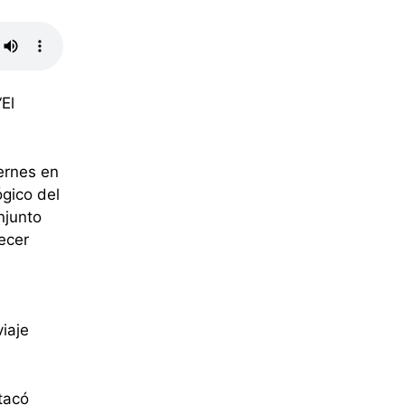
El
iernes en
ógico del
njunto
ecer
iaje
tacó