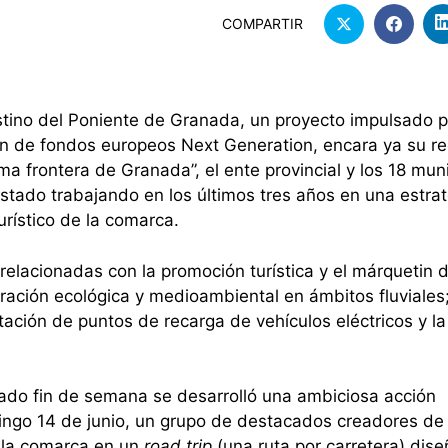
COMPARTIR
estino del Poniente de Granada, un proyecto impulsado p
n de fondos europeos Next Generation, encara ya su rec
ima frontera de Granada”, el ente provincial y los 18 mun
estado trabajando en los últimos tres años en una estra
turístico de la comarca.
relacionadas con la promoción turística y el márquetin di
ración ecológica y medioambiental en ámbitos fluviales
tación de puntos de recarga de vehículos eléctricos y l
asado fin de semana se desarrolló una ambiciosa acción
mingo 14 de junio, un grupo de destacados creadores de
n la comarca en un
road trip
(una ruta por carretera) dis