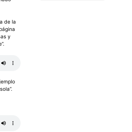
a de la
 página
sas y
”.
ejemplo
sola”.