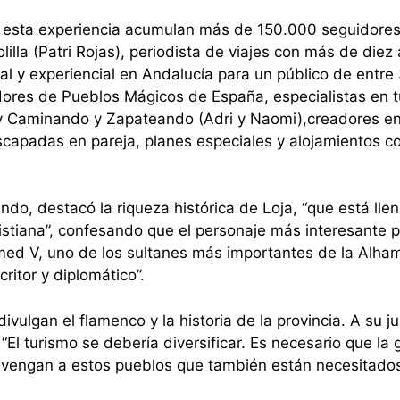
n esta experiencia acumulan más de 150.000 seguidores
illa (Patri Rojas), periodista de viajes con más de diez
ral y experiencial en Andalucía para un público de entre
adores de Pueblos Mágicos de España, especialistas en 
 y Caminando y Zapateando (Adri y Naomi),creadores e
scapadas en pareja, planes especiales y alojamientos c
o, destacó la riqueza histórica de Loja, “que está lle
istiana”, confesando que el personaje más interesante p
amed V, uno de los sultanes más importantes de la Alha
ritor y diplomático”.
ivulgan el flamenco y la historia de la provincia. A su ju
“El turismo se debería diversificar. Es necesario que la
e vengan a estos pueblos que también están necesitado