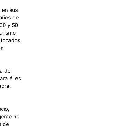
 en sus
 años de
 30 y 50
turismo
nfocados
on
na de
ara él es
mbra,
icio,
 gente no
s de