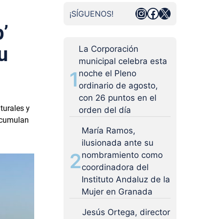
Instagram
Facebook
X
¡SÍGUENOS!
’
u
La Corporación
municipal celebra esta
1
noche el Pleno
ordinario de agosto,
con 26 puntos en el
aturales y
orden del día
 acumulan
María Ramos,
ilusionada ante su
2
nombramiento como
coordinadora del
Instituto Andaluz de la
Mujer en Granada
Jesús Ortega, director