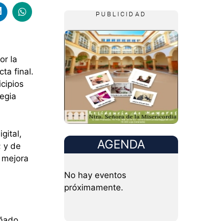
PUBLICIDAD
or la
ta final.
icipios
tegia
gital,
AGENDA
; y de
a mejora
No hay eventos
próximamente.
eñado