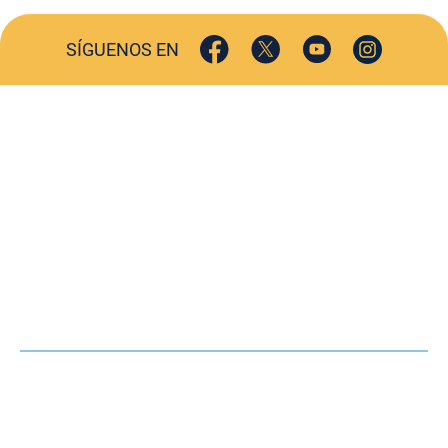
SÍGUENOS EN
ACTUALIDAD
SOCIEDAD
COMERCIO
TURISMO
CULTURA
DEPORTES
OPINIÓN
HEMEROTECA
AGENDA