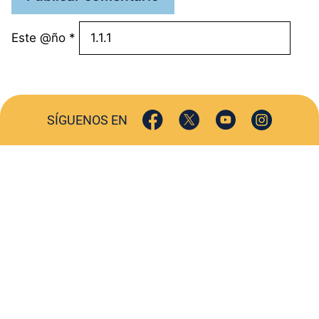
Este @ño
*
SÍGUENOS EN
ACTUALIDAD
SOCIEDAD
COMERCIO
TURISMO
CULTURA
DEPORTES