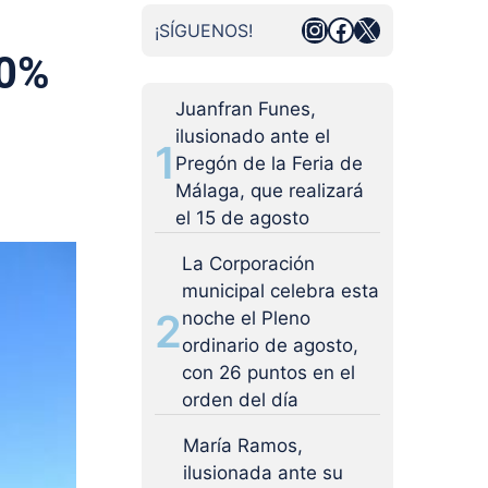
Instagram
Facebook
X
¡SÍGUENOS!
00%
Juanfran Funes,
ilusionado ante el
1
Pregón de la Feria de
Málaga, que realizará
el 15 de agosto
La Corporación
municipal celebra esta
2
noche el Pleno
ordinario de agosto,
con 26 puntos en el
orden del día
María Ramos,
ilusionada ante su