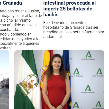
n Granada
intestinal provocada al
ingerir 25 bellotas de
 reto con mucha ilusión,
hachís
abajar y estar al lado de
 ha dicho, al mismo
Fue derivado a un centro
 ha añadido que va a
hospitalario de Granada tras ser
escuchando,
atendido en Loja por un fuerte dolor
do y poniendo en
abdominal
edidas que ayuden a las
specialmente a quienes
esitan”