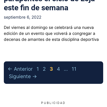
este fin de semana
septiembre 6, 2022
Del viernes al domingo se celebrará una nueva
edición de un evento que volverá a congregar a
decenas de amantes de esta disciplina deportiva
Página
Página
Página
Página
Página
←
Anterior
1
2
3
4
…
11
Siguiente
→
PUBLICIDAD