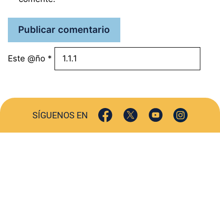
Este @ño
*
SÍGUENOS EN
ACTUALIDAD
SOCIEDAD
COMERCIO
TURISMO