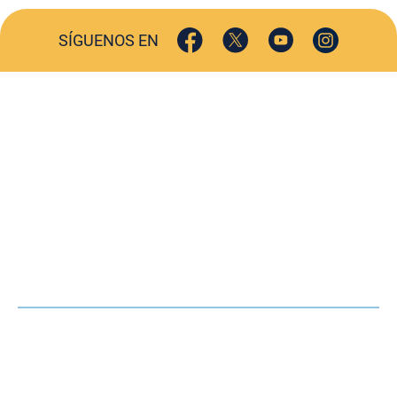
SÍGUENOS EN
ACTUALIDAD
SOCIEDAD
COMERCIO
TURISMO
CULTURA
DEPORTES
OPINIÓN
HEMEROTECA
AGENDA