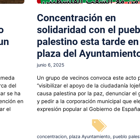
Concentración en
o
solidaridad con el pueb
 un
palestino esta tarde en
plaza del Ayuntamient
junio 6, 2025
lameda
Un grupo de vecinos convoca este acto 
rca del
“visibilizar el apoyo de la ciudadanía loje
gar se ha
causa palestina por la paz, denunciar el 
ención en
y pedir a la corporación municipal que el
ar el
expresión popular al Gobierno de España
Etiquetas
concentracion
,
plaza Ayuntamiento
,
pueblo pales