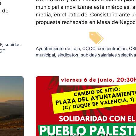
s
municipal a movilizarse este miércoles, a
n de
media, en el patio del Consistorio ante u
propuesta rechazada en Mesa de Negoc
F
,
subidas
Etiquetas
Ayuntamiento de Loja
,
CCOO
,
concentracion
,
CS
GT
municipal
,
sindicatos
,
subidas salariales selectiv