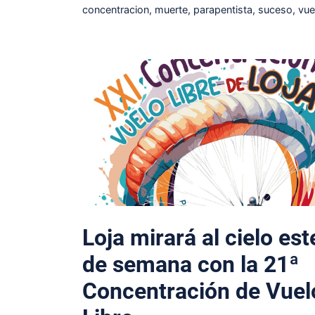
Etiquetas
concentracion
,
muerte
,
parapentista
,
suceso
,
vue
Loja mirará al cielo est
de semana con la 21ª
Concentración de Vuel