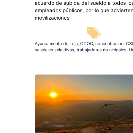
acuerdo de subida del sueldo a todos lo
empleados públicos, por lo que advierte
movilizaciones
Etiquetas
Ayuntamiento de Loja
,
CCOO
,
concentracion
,
CSI
salariales selectivas
,
trabajadores municipales
,
U