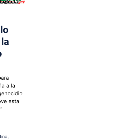
lo
 la
o
para
ña a la
genocidio
eve esta
”
tino
,