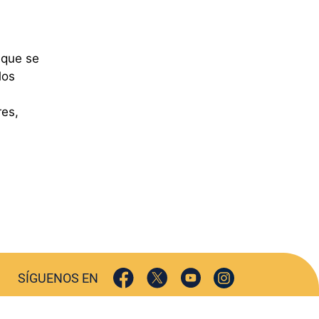
 que se
los
res,
SÍGUENOS EN