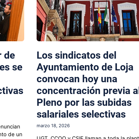
r de
Los sindicatos del
es se
Ayuntamiento de Loja
convocan hoy una
ctivas
concentración previa a
Pleno por las subidas
salariales selectivas
marzo 18, 2026
enuncian
nto de un
UGT, CCOO y CSIF llaman a toda la planti