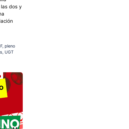
 las dos y
na
iación
IF
,
pleno
as
,
UGT