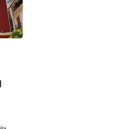
l
lla