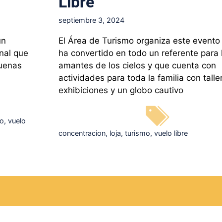
Libre
septiembre 3, 2024
un
El Área de Turismo organiza este evento
onal que
ha convertido en todo un referente para 
buenas
amantes de los cielos y que cuenta con
actividades para toda la familia con talle
exhibiciones y un globo cautivo
mo
,
vuelo
Etiquetas
concentracion
,
loja
,
turismo
,
vuelo libre