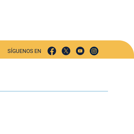
SÍGUENOS EN
TURISMO
CULTURA
DEPORTES
INIÓN
HEMEROTECA
AGENDA
05
|
Aviso Legal
·
Cookies
·
Privacidad