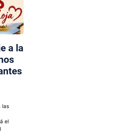
e a la
inos
antes
 las
á el
l