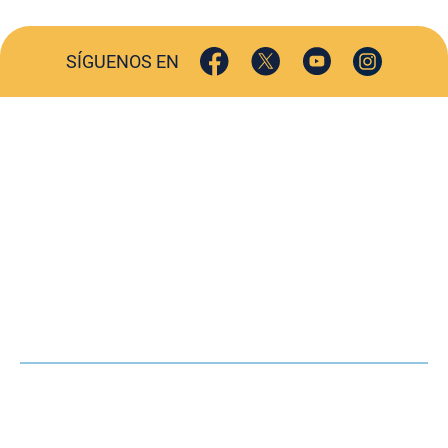
SÍGUENOS EN
ACTUALIDAD
SOCIEDAD
COMERCIO
TURISMO
CULTURA
DEPORTES
OPINIÓN
HEMEROTECA
AGENDA