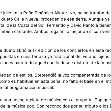
 julio en la Peña Dinámico Aliatar. No, no se trataba de
l dueto Calle Nueva, proceden de esa tierra. Aunque ya 
al de la Costa del Sol, Fernando y David Pantoja tienen
también cantante. Ambos regalan lo mejor de sí con ver
 dueto abrió la 17 edición de los conciertos en esta re
puestas en una terraza ya tradicional del verano lojeño
aciones para todo aquel que lo desee disfrute de la mús
riedad de estilos. Sorprendió la voz compenetrada de l
omo es habitual en esta peña, no faltó el baile en el 
e tal programación musical.
 de una noche repleta de música con el grupo All Pop qu
ia de la música pop. Son reconocidos por su tributo a los