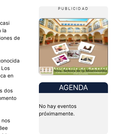
PUBLICIDAD
casi
 la
siones de
conocida
. Los
ica en
AGENDA
os dos
momento
No hay eventos
próximamente.
e nos
 Bee