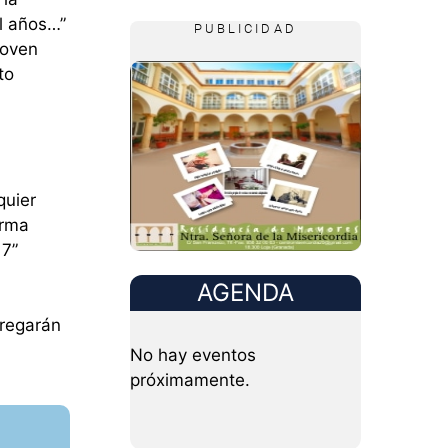
l años…”
PUBLICIDAD
Joven
to
quier
orma
17”
AGENDA
tregarán
No hay eventos
próximamente.