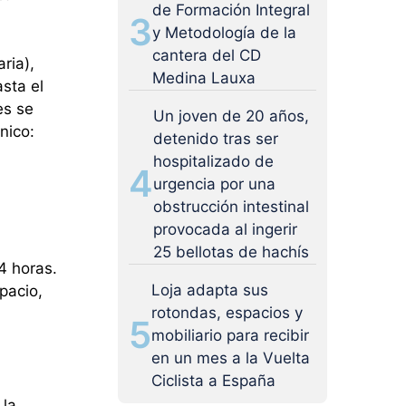
de Formación Integral
3
y Metodología de la
cantera del CD
ria),
Medina Lauxa
asta el
es se
Un joven de 20 años,
nico:
detenido tras ser
hospitalizado de
4
urgencia por una
obstrucción intestinal
provocada al ingerir
25 bellotas de hachís
4 horas.
Loja adapta sus
pacio,
rotondas, espacios y
5
mobiliario para recibir
en un mes a la Vuelta
Ciclista a España
 la