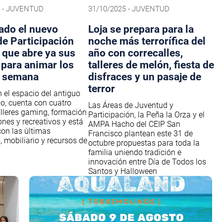
5 - JUVENTUD
31/10/2025 - JUVENTUD
ado el nuevo
Loja se prepara para la
de Participación
noche más terrorífica del
 que abre ya sus
año con correcalles,
 para animar los
talleres de melón, fiesta de
e semana
disfraces y un pasaje de
terror
 el espacio del antiguo
o, cuenta con cuatro
Las Áreas de Juventud y
alleres gaming, formación
Participación, la Peña la Orza y el
ones y recreativos y está
AMPA Hacho del CEIP San
on las últimas
Francisco plantean este 31 de
 mobiliario y recursos de
octubre propuestas para toda la
familia uniendo tradición e
innovación entre Día de Todos los
Santos y Halloween