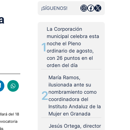
Instagram
Facebook
X
¡SÍGUENOS!
a
La Corporación
municipal celebra esta
1
noche el Pleno
ordinario de agosto,
con 26 puntos en el
orden del día
María Ramos,
ilusionada ante su
2
nombramiento como
coordinadora del
Instituto Andaluz de la
Mujer en Granada
lará del 18
nvocatoria
Jesús Ortega, director
ás