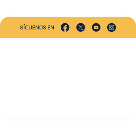
SÍGUENOS EN
ACTUALIDAD
SOCIEDAD
COMERCIO
TURISMO
CULTURA
DEPORTES
OPINIÓN
HEMEROTECA
AGENDA