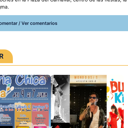
gma.
omentar / Ver comentarios
R