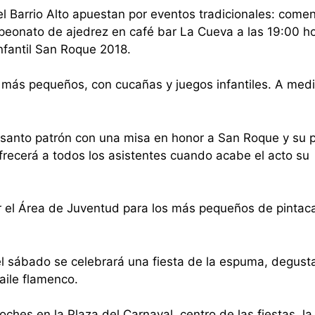
el Barrio Alto apuestan por eventos tradicionales: comen
eonato de ajedrez en café bar La Cueva a las 19:00 ho
infantil San Roque 2018.
 más pequeños, con cucañas y juegos infantiles. A medi
l santo patrón con una misa en honor a San Roque y su p
ofrecerá a todos los asistentes cuando acabe el acto su
or el Área de Juventud para los más pequeños de pintac
, el sábado se celebrará una fiesta de la espuma, degust
aile flamenco.
ches en la Plaza del Carnaval, centro de las fiestas, l