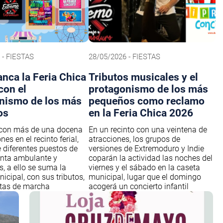
 - FIESTAS
28/05/2026 - FIESTAS
anca la Feria Chica
Tributos musicales y el
con el
protagonismo de los más
nismo de los más
pequeños como reclamo
os
en la Feria Chica 2026
 con más de una docena
En un recinto con una veintena de
nes en el recinto ferial,
atracciones, los grupos de
diferentes puestos de
versiones de Extremoduro y Indie
nta ambulante y
coparán la actividad las noches del
, a ello se suma la
viernes y el sábado en la caseta
icipal, con sus tributos,
municipal, lugar que el domingo
etas de marcha
acogerá un concierto infantil