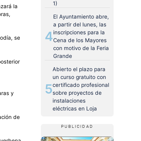
1)
zará la
ras,
El Ayuntamiento abre,
a partir del lunes, las
4
inscripciones para la
odía, se
Cena de los Mayores
con motivo de la Feria
Grande
osterior
Abierto el plazo para
un curso gratuito con
5
certificado profesional
sobre proyectos de
aras y
instalaciones
eléctricas en Loja
ación de
PUBLICIDAD
a verbena