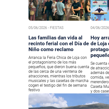
05/06/2026 - FIESTAS
04/06/2026
Las familias dan vida al
Hoy arr
recinto ferial con el Día de
de Loja 
Niño como reclamo
protago
pequeñ
Arranca la Feria Chica de Loja con
el protagonismo de los más
Se cuenta
pequeños, que dieron buena cuenta
de atraccio
de las cerca de una veintena de
además de 
atracciones, mientras los tributos
comida, ve
musicales y las casetas de marcha
merenderos
cogen el testigo del fin de semana
Caseta Mun
festivo
y dos cas