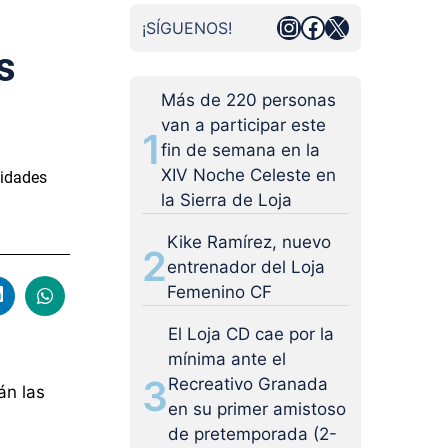
Instagram
Facebook
X
¡SÍGUENOS!
s
Más de 220 personas
van a participar este
1
fin de semana en la
XIV Noche Celeste en
vidades
la Sierra de Loja
Kike Ramírez, nuevo
2
entrenador del Loja
Femenino CF
El Loja CD cae por la
mínima ante el
3
Recreativo Granada
án las
en su primer amistoso
de pretemporada (2-