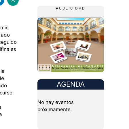
PUBLICIDAD
omic
Grado
nseguido
ifinales
la
de
AGENDA
ado
curso.
No hay eventos
a
próximamente.
a