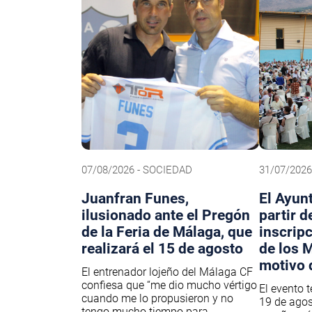
07/08/2026 - SOCIEDAD
31/07/2026
Juanfran Funes,
El Ayun
ilusionado ante el Pregón
partir d
de la Feria de Málaga, que
inscrip
realizará el 15 de agosto
de los 
motivo 
El entrenador lojeño del Málaga CF
confiesa que “me dio mucho vértigo
El evento t
cuando me lo propusieron y no
19 de agost
tengo mucho tiempo para