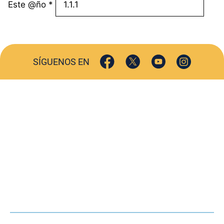
Este @ño
*
SÍGUENOS EN
ACTUALIDAD
SOCIEDAD
COMERCIO
TURISMO
CULTURA
DEPORTES