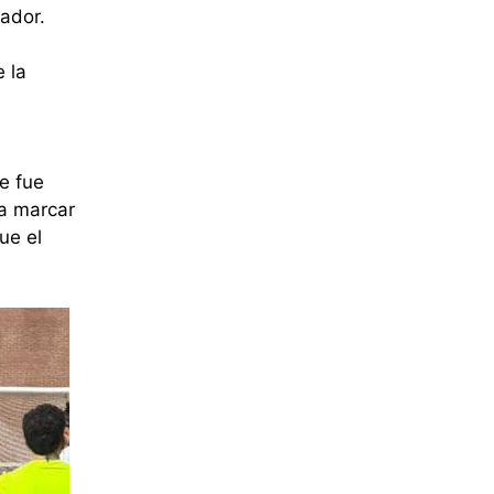
cador.
 la
e fue
ra marcar
ue el