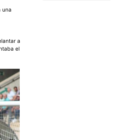
n una
elantar a
ntaba el