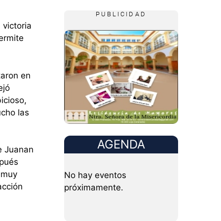
PUBLICIDAD
victoria
ermite
taron en
ejó
icioso,
ucho las
AGENDA
de Juanan
spués
ó muy
No hay eventos
acción
próximamente.