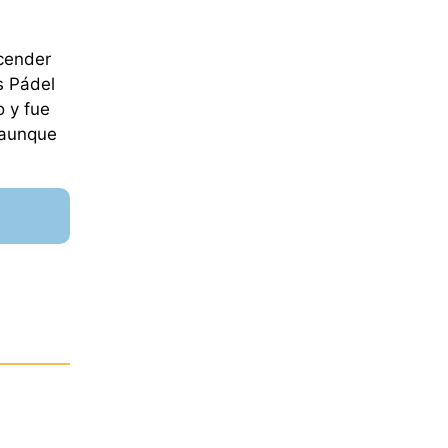
scender
s Pádel
o y fue
 aunque