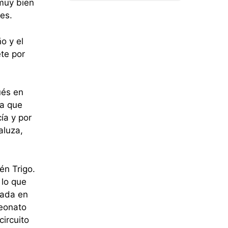
muy bien
es.
o y el
te por
és en
la que
ía y por
aluza,
én Trigo.
 lo que
rada en
peonato
circuito