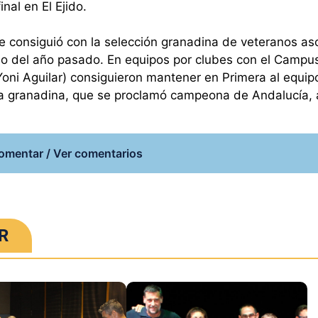
nal en El Ejido.
se consiguió con la selección granadina de veteranos a
so del año pasado. En equipos por clubes con el Campu
oni Aguilar) consiguieron mantener en Primera al equip
uta granadina, que se proclamó campeona de Andalucía,
omentar / Ver comentarios
R