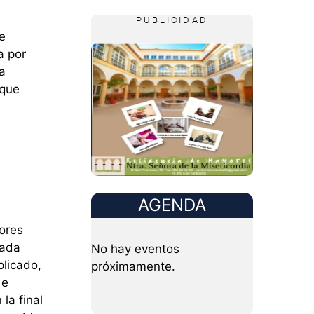
PUBLICIDAD
e
a por
a
 que
AGENDA
jores
cada
No hay eventos
licado,
próximamente.
 e
 la final