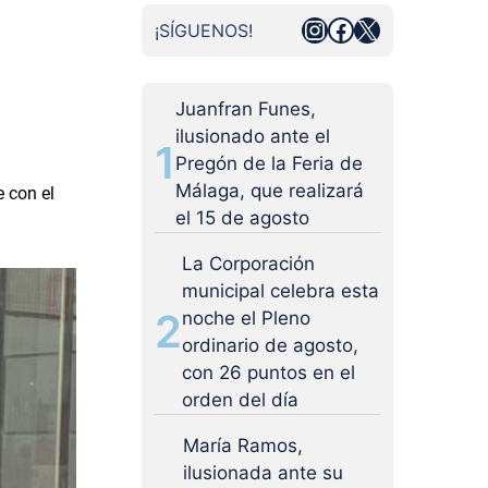
Instagram
Facebook
X
¡SÍGUENOS!
Juanfran Funes,
ilusionado ante el
1
Pregón de la Feria de
Málaga, que realizará
e con el
el 15 de agosto
La Corporación
municipal celebra esta
2
noche el Pleno
ordinario de agosto,
con 26 puntos en el
orden del día
María Ramos,
ilusionada ante su