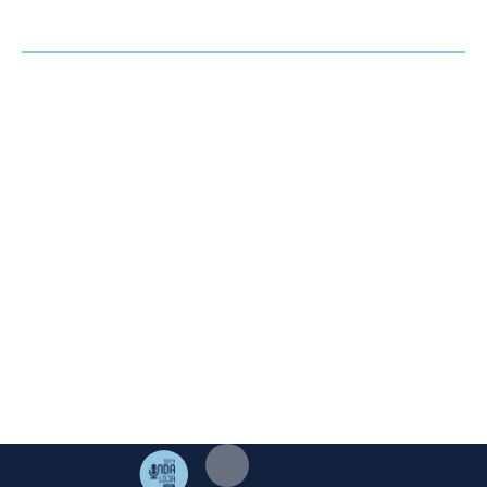
OPINIÓN
HEMEROTECA
AGENDA
El Corto de Loja ©. 2023 Excmo. Ayuntamiento de Loja.
Duque de Valencia 1. 18300 Loja Granada | Telf:
958 322
005
|
mediosloja@gmail.com
Aviso Legal
·
Cookies
·
Privacidad