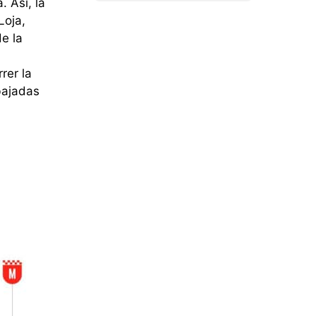
. Así, la
Loja,
e la
rer la
bajadas