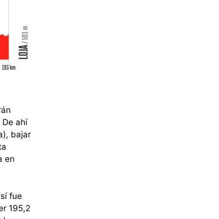
rán
 De ahí
), bajar
ta
a en
sí fue
er 195,2