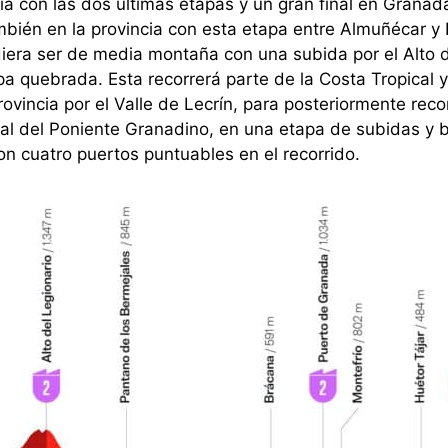
ia con las dos últimas etapas y un gran final en Granada
mbién en la provincia con esta etapa entre Almuñécar y 
diera ser de media montaña con una subida por el Alto d
a quebrada. Esta recorrerá parte de la Costa Tropical y
rovincia por el Valle de Lecrín, para posteriormente recor
tal del Poniente Granadino, en una etapa de subidas y 
on cuatro puertos puntuables en el recorrido.