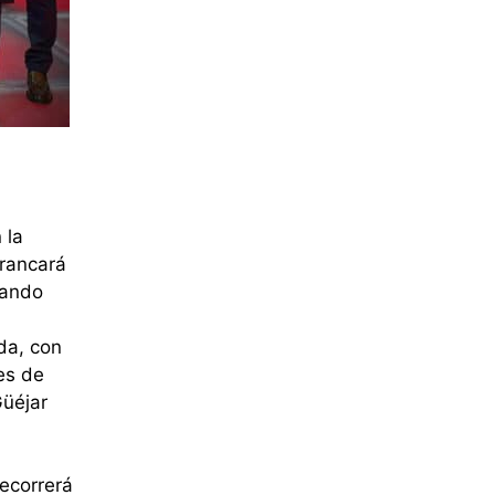
 la
rrancará
sando
da, con
es de
Güéjar
recorrerá