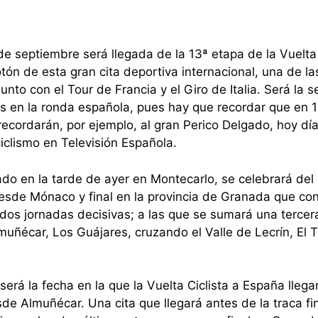
de septiembre será llegada de la 13ª etapa de la Vuelta 
tón de esta gran cita deportiva internacional, una de la
nto con el Tour de Francia y el Giro de Italia. Será la 
stas en la ronda española, pues hay que recordar que en 
recordarán, por ejemplo, al gran Perico Delgado, hoy dí
iclismo en Televisión Española.
ado en la tarde de ayer en Montecarlo, se celebrará del
desde Mónaco y final en la provincia de Granada que co
 dos jornadas decisivas; a las que se sumará una tercer
lmuñécar, Los Guájares, cruzando el Valle de Lecrín, El 
erá la fecha en la que la Vuelta Ciclista a España llega
de Almuñécar. Una cita que llegará antes de la traca fi