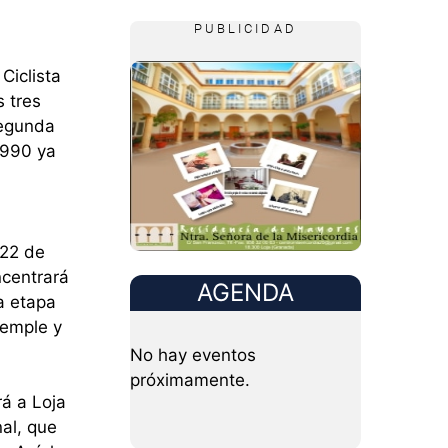
PUBLICIDAD
Ciclista
s tres
segunda
1990 ya
a
 22 de
ncentrará
AGENDA
a etapa
Temple y
No hay eventos
próximamente.
rá a Loja
nal, que