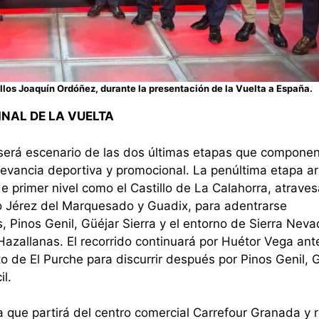
llos Joaquín Ordóñez, durante la presentación de la Vuelta a España.
INAL DE LA VUELTA
será escenario de las dos últimas etapas que componen
evancia deportiva y promocional. La penúltima etapa a
de primer nivel como el Castillo de La Calahorra, atrave
mo Jérez del Marquesado y Guadix, para adentrarse
, Pinos Genil, Güéjar Sierra y el entorno de Sierra Neva
azallanas. El recorrido continuará por Huétor Vega ant
o de El Purche para discurrir después por Pinos Genil, 
il.
pa que partirá del centro comercial Carrefour Granada y 