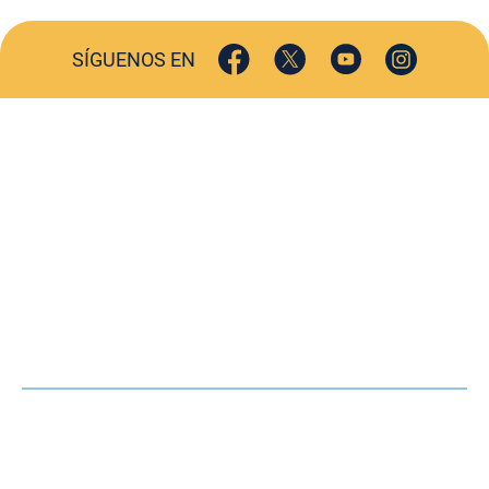
SÍGUENOS EN
ACTUALIDAD
SOCIEDAD
COMERCIO
TURISMO
CULTURA
DEPORTES
OPINIÓN
HEMEROTECA
AGENDA