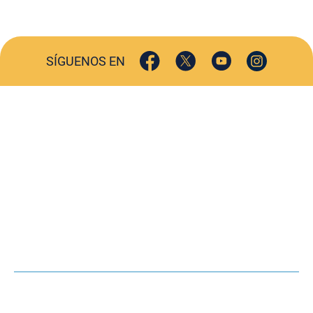
SÍGUENOS EN
ACTUALIDAD
SOCIEDAD
COMERCIO
TURISMO
CULTURA
DEPORTES
OPINIÓN
HEMEROTECA
AGENDA