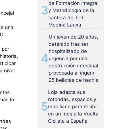
de Formación Integral
3
y Metodología de la
ncejal
cantera del CD
Medina Lauxa
ce una
D.
Un joven de 20 años,
detenido tras ser
 por
hospitalizado de
4
istoria,
urgencia por una
ticipar
obstrucción intestinal
a nivel
provocada al ingerir
25 bellotas de hachís
Loja adapta sus
antes
rotondas, espacios y
más lo
5
mobiliario para recibir
en un mes a la Vuelta
Ciclista a España
andes
stas