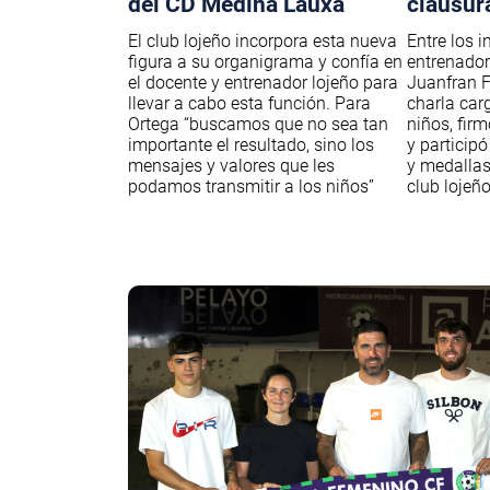
del CD Medina Lauxa
clausur
El club lojeño incorpora esta nueva
Entre los i
figura a su organigrama y confía en
entrenador
el docente y entrenador lojeño para
Juanfran F
llevar a cabo esta función. Para
charla car
Ortega “buscamos que no sea tan
niños, fir
importante el resultado, sino los
y participó
mensajes y valores que les
y medallas
podamos transmitir a los niños”
club lojeñ