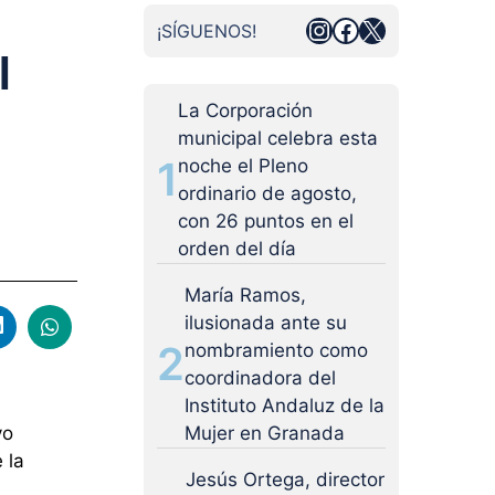
Instagram
Facebook
X
¡SÍGUENOS!
l
La Corporación
municipal celebra esta
1
noche el Pleno
ordinario de agosto,
con 26 puntos en el
orden del día
María Ramos,
ilusionada ante su
2
nombramiento como
coordinadora del
Instituto Andaluz de la
Mujer en Granada
vo
 la
Jesús Ortega, director