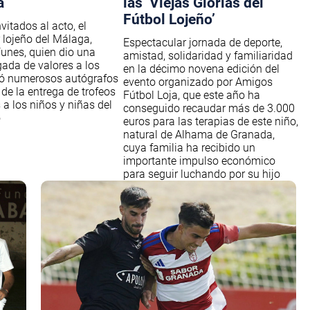
a
las ‘Viejas Glorias del
Fútbol Lojeño’
nvitados al acto, el
 lojeño del Málaga,
Espectacular jornada de deporte,
unes, quien dio una
amistad, solidaridad y familiaridad
gada de valores a los
en la décimo novena edición del
mó numerosos autógrafos
evento organizado por Amigos
 de la entrega de trofeos
Fútbol Loja, que este año ha
 a los niños y niñas del
conseguido recaudar más de 3.000
o
euros para las terapias de este niño,
natural de Alhama de Granada,
cuya familia ha recibido un
importante impulso económico
para seguir luchando por su hijo