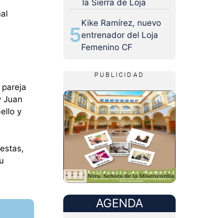
la Sierra de Loja
al
Kike Ramírez, nuevo
5
entrenador del Loja
Femenino CF
PUBLICIDAD
 pareja
y Juan
ello y
estas,
u
AGENDA