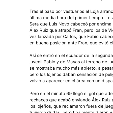
Tras el paso por vestuarios el Loja arran
última media hora del primer tiempo. Los 
Sera que Luis Novo cabeceó por encima 
Álex Ruiz que atrapó Fran, pero los de Vic
vez lanzada por Carlos, que Fabio cabece
en buena posición ante Fran, que evitó el
Así se entró en el ecuador de la segunda
juvenil Pablo y de Mayas al terreno de j
se mostraba mucho más abierto, a pesar d
pero los lojeños daban sensación de pel
volvió a aparecer en el área con un dispa
Pero en el minuto 69 llegó el gol que a
rechaces que acabó enviando Álex Ruiz a
los lojeños, que reclamaron fuera de jue
tuvieron dudas, pero finalmente dieron va