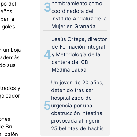
3
nombramiento como
mpo del
coordinadora del
jeños,
Instituto Andaluz de la
aban al
Mujer en Granada
 goles
Jesús Ortega, director
de Formación Integral
n un Loja
4
y Metodología de la
e además
cantera del CD
ndo sus
Medina Lauxa
Un joven de 20 años,
ntrados y
detenido tras ser
goleador
hospitalizado de
5
urgencia por una
obstrucción intestinal
iones
provocada al ingerir
de Bru
25 bellotas de hachís
el balón