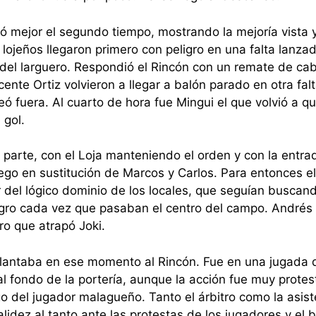
có mejor el segundo tiempo, mostrando la mejoría vista 
lojeños llegaron primero con peligro en una falta lanza
del larguero. Respondió el Rincón con un remate de ca
ente Ortiz volvieron a llegar a balón parado en otra falt
ó fuera. Al cuarto de hora fue Mingui el que volvió a q
 gol.
 parte, con el Loja manteniendo el orden y con la entra
uego en sustitución de Marcos y Carlos. Para entonces el
el lógico dominio de los locales, que seguían buscando
igro cada vez que pasaban el centro del campo. Andrés 
ro que atrapó Joki.
delantaba en ese momento al Rincón. Fue en una jugada 
l fondo de la portería, aunque la acción fue muy protes
go del jugador malagueño. Tanto el árbitro como la asis
lidez al tanto ante las protestas de los jugadores y el b