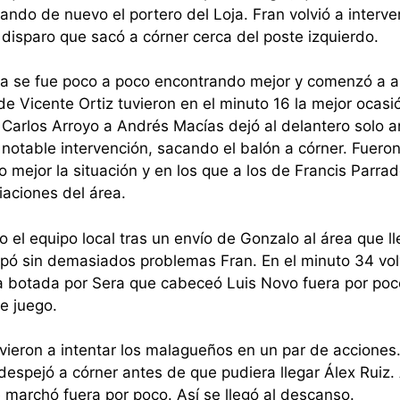
ando de nuevo el portero del Loja. Fran volvió a interve
disparo que sacó a córner cerca del poste izquierdo.
Loja se fue poco a poco encontrando mejor y comenzó a 
de Vicente Ortiz tuvieron en el minuto 16 la mejor ocasi
Carlos Arroyo a Andrés Macías dejó al delantero solo an
a notable intervención, sacando el balón a córner. Fuero
 mejor la situación y en los que a los de Francis Parrad
iaciones del área.
o el equipo local tras un envío de Gonzalo al área que l
apó sin demasiados problemas Fran. En el minuto 34 vol
alta botada por Sera que cabeceó Luis Novo fuera por poc
e juego.
volvieron a intentar los malagueños en un par de acciones
despejó a córner antes de que pudiera llegar Álex Ruiz.
e marchó fuera por poco. Así se llegó al descanso.