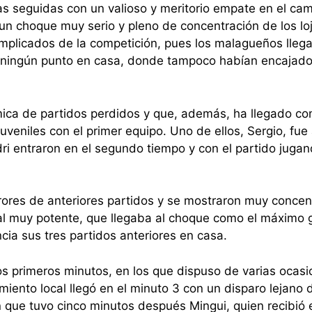
tas seguidas con un valioso y meritorio empate en el ca
un choque muy serio y pleno de concentración de los lo
plicados de la competición, pues los malagueños lleg
r ningún punto en casa, donde tampoco habían encajado
mica de partidos perdidos y que, además, ha llegado co
juveniles con el primer equipo. Uno de ellos, Sergio, fu
dri entraron en el segundo tiempo y con el partido juga
rrores de anteriores partidos y se mostraron muy conce
l muy potente, que llegaba al choque como el máximo 
cia sus tres partidos anteriores en casa.
los primeros minutos, en los que dispuso de varias ocas
amiento local llegó en el minuto 3 con un disparo lejano 
n que tuvo cinco minutos después Mingui, quien recibió 