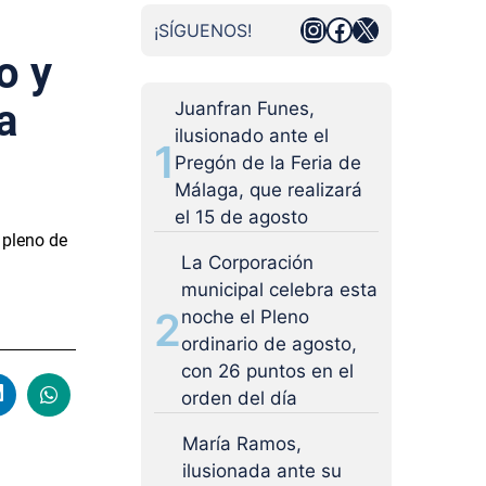
Instagram
Facebook
X
¡SÍGUENOS!
o y
a
Juanfran Funes,
ilusionado ante el
1
Pregón de la Feria de
Málaga, que realizará
el 15 de agosto
 pleno de
La Corporación
municipal celebra esta
2
noche el Pleno
ordinario de agosto,
con 26 puntos en el
orden del día
María Ramos,
ilusionada ante su