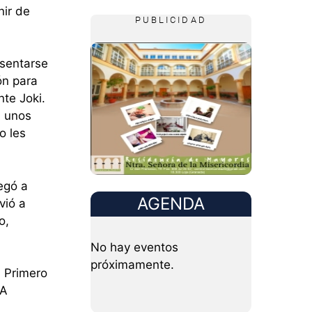
nir de
PUBLICIDAD
asentarse
ón para
te Joki.
n unos
o les
legó a
AGENDA
vió a
o,
No hay eventos
próximamente.
. Primero
 A