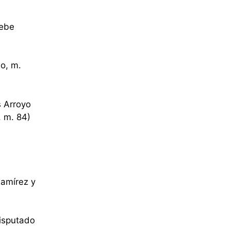
debe
eo, m.
s Arroyo
, m. 84)
Ramírez y
disputado