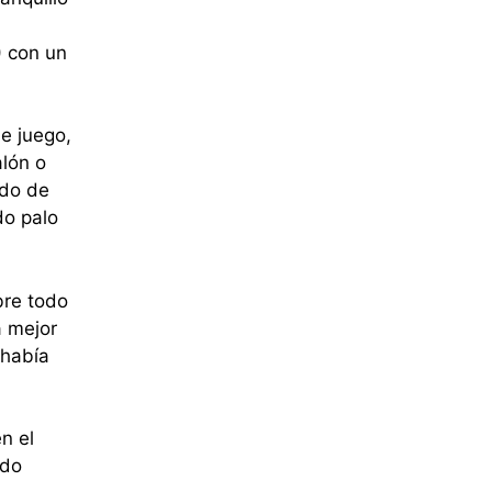
) con un
de juego,
alón o
ndo de
do palo
bre todo
a mejor
 había
n el
ado