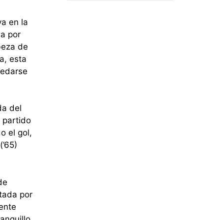
ya en la
da por
beza de
a, esta
uedarse
da del
 partido
 el gol,
(’65)
de
tada por
tente
anquillo