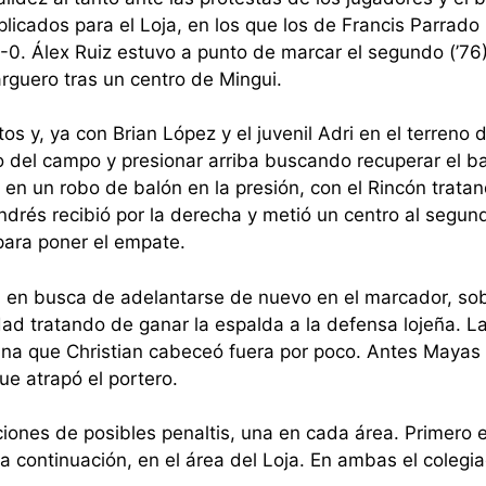
licados para el Loja, en los que los de Francis Parrado
 1-0. Álex Ruiz estuvo a punto de marcar el segundo (’76
arguero tras un centro de Mingui.
s y, ya con Brian López y el juvenil Adri en el terreno 
o del campo y presionar arriba buscando recuperar el b
, en un robo de balón en la presión, con el Rincón trata
ndrés recibió por la derecha y metió un centro al segun
para poner el empate.
ón en busca de adelantarse de nuevo en el marcador, so
dad tratando de ganar la espalda a la defensa lojeña. L
ina que Christian cabeceó fuera por poco. Antes Mayas
ue atrapó el portero.
iones de posibles penaltis, una en cada área. Primero e
a continuación, en el área del Loja. En ambas el colegi