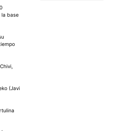
50
 la base
su
tiempo
Chivi,
eko (Javi
tulina