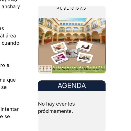
a ancha y
PUBLICIDAD
as
al área
go cuando
ro el
ina que
AGENDA
 se
No hay eventos
intentar
próximamente.
se se