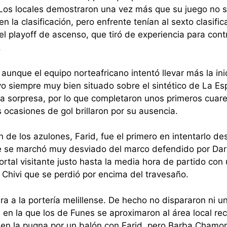
 Los locales demostraron una vez más que su juego no 
 la clasificación, pero enfrente tenían al sexto clasific
l playoff de ascenso, que tiró de experiencia para cont
.
aunque el equipo norteafricano intentó llevar más la ini
vo siempre muy bien situado sobre el sintético de La Es
 la sorpresa, por lo que completaron unos primeros cuar
 ocasiones de gol brillaron por su ausencia.
án de los azulones, Farid, fue el primero en intentarlo 
e se marchó muy desviado del marco defendido por Dar
portal visitante justo hasta la media hora de partido con
Chivi que se perdió por encima del travesaño.
a a la portería melillense. De hecho no dispararon ni u
n en la que los de Funes se aproximaron al área local r
o en la pugna por un balón con Farid, pero Barba Chamo