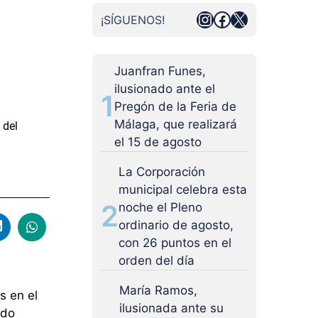
Instagram
Facebook
X
¡SÍGUENOS!
Juanfran Funes,
ilusionado ante el
1
Pregón de la Feria de
Málaga, que realizará
 del
el 15 de agosto
La Corporación
municipal celebra esta
2
noche el Pleno
ordinario de agosto,
con 26 puntos en el
orden del día
María Ramos,
s en el
ilusionada ante su
udo