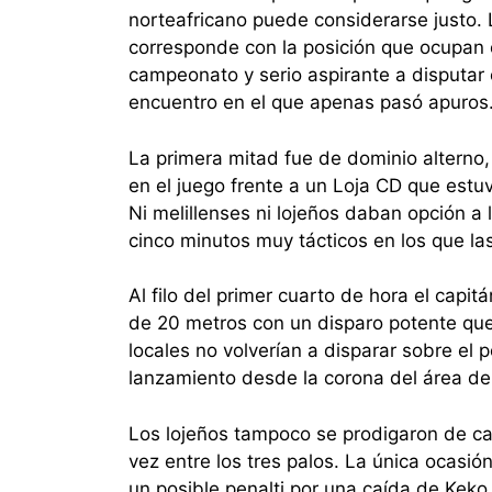
norteafricano puede considerarse justo.
corresponde con la posición que ocupan en
campeonato y serio aspirante a disputar e
encuentro en el que apenas pasó apuros
La primera mitad fue de dominio alterno, 
en el juego frente a un Loja CD que estu
Ni melillenses ni lojeños daban opción a
cinco minutos muy tácticos en los que las
Al filo del primer cuarto de hora el capit
de 20 metros con un disparo potente qu
locales no volverían a disparar sobre el 
lanzamiento desde la corona del área de 
Los lojeños tampoco se prodigaron de car
vez entre los tres palos. La única ocasió
un posible penalti por una caída de Kek