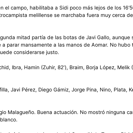
n el campo, habilitaba a Sidi poco más lejos de los 16’
ntrocampista melillense se marchaba fuera muy cerca de
segunda mitad partía de las botas de Javi Gallo, aunque 
ue a parar mansamente a las manos de Aomar. No hubo 
puede considerarse justo.
d, Ibra, Hamin (Zuhir, 82′), Braim, Borja López, Melik (
la, Javi Pérez, Diego Gámiz, Jorge Pina, Nino, Plata, K
io Malagueño. Buena actuación. No mostró ninguna car
blanco.