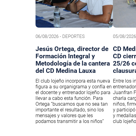
06/08/2026 - DEPORTES
05/08/202
Jesús Ortega, director de
CD Medi
Formación Integral y
CD cier
Metodología de la cantera
25/26 c
del CD Medina Lauxa
clausur
El club lojeño incorpora esta nueva
Entre los i
figura a su organigrama y confía en
entrenador
el docente y entrenador lojeño para
Juanfran F
llevar a cabo esta función. Para
charla car
Ortega “buscamos que no sea tan
niños, fir
importante el resultado, sino los
y participó
mensajes y valores que les
y medallas
podamos transmitir a los niños”
club lojeñ