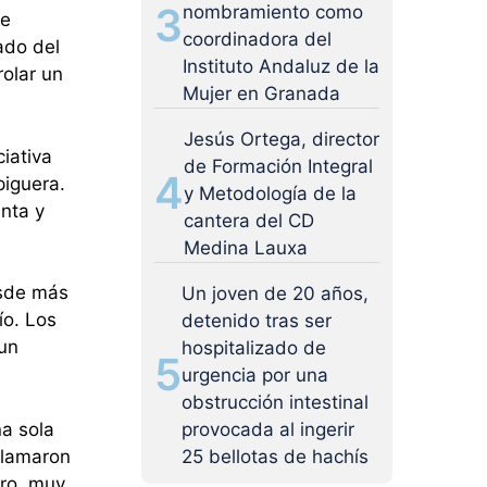
3
nombramiento como
se
coordinadora del
ado del
Instituto Andaluz de la
rolar un
Mujer en Granada
Jesús Ortega, director
ciativa
de Formación Integral
4
piguera.
y Metodología de la
enta y
cantera del CD
Medina Lauxa
desde más
Un joven de 20 años,
ío. Los
detenido tras ser
 un
hospitalizado de
5
urgencia por una
obstrucción intestinal
na sola
provocada al ingerir
eclamaron
25 bellotas de hachís
rro, muy