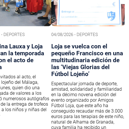
6 - DEPORTES
04/08/2026 - DEPORTES
na Lauxa y Loja
Loja se vuelca con el
ran la temporada
pequeño Francisco en una
on el acto de
multitudinaria edición de
a
las ‘Viejas Glorias del
Fútbol Lojeño’
nvitados al acto, el
 lojeño del Málaga,
Espectacular jornada de deporte,
unes, quien dio una
amistad, solidaridad y familiaridad
gada de valores a los
en la décimo novena edición del
mó numerosos autógrafos
evento organizado por Amigos
 de la entrega de trofeos
Fútbol Loja, que este año ha
 a los niños y niñas del
conseguido recaudar más de 3.000
o
euros para las terapias de este niño,
natural de Alhama de Granada,
cuya familia ha recibido un