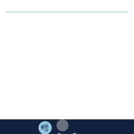
OPINIÓN
HEMEROTECA
AGENDA
El Corto de Loja ©. 2023 Excmo. Ayuntamiento de Loja.
Duque de Valencia 1. 18300 Loja Granada | Telf:
958 322
005
|
mediosloja@gmail.com
Aviso Legal
·
Cookies
·
Privacidad