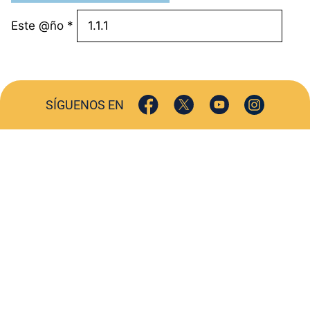
Este @ño
*
SÍGUENOS EN
ACTUALIDAD
SOCIEDAD
COMERCIO
TURISMO
CULTURA
DEPORTES