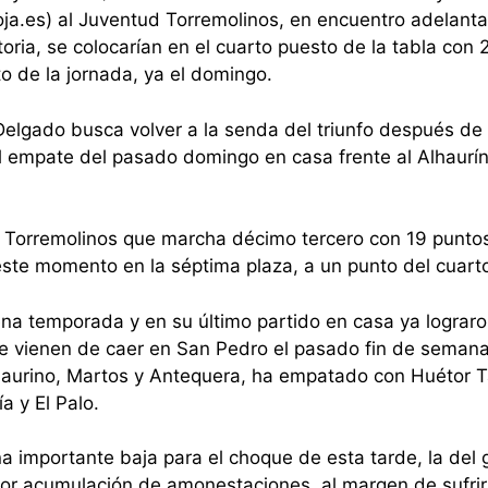
ja.es) al Juventud Torremolinos, en encuentro adelant
toria, se colocarían en el cuarto puesto de la tabla con 
to de la jornada, ya el domingo.
elgado busca volver a la senda del triunfo después de 
 el empate del pasado domingo en casa frente al Alhaurín
d Torremolinos que marcha décimo tercero con 19 puntos
este momento en la séptima plaza, a un punto del cuart
a temporada y en su último partido en casa ya lograr
e vienen de caer en San Pedro el pasado fin de semana.
haurino, Martos y Antequera, ha empatado con Huétor T
a y El Palo.
na importante baja para el choque de esta tarde, la del
 por acumulación de amonestaciones, al margen de sufrir