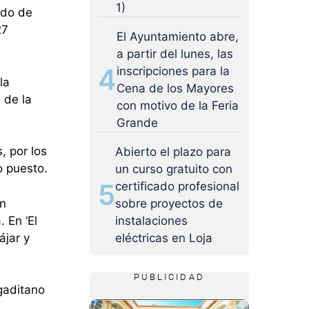
1)
ado de
27
El Ayuntamiento abre,
a partir del lunes, las
4
inscripciones para la
la
Cena de los Mayores
 de la
con motivo de la Feria
Grande
, por los
Abierto el plazo para
o puesto.
un curso gratuito con
5
certificado profesional
on
sobre proyectos de
 En ‘El
instalaciones
ájar y
eléctricas en Loja
PUBLICIDAD
 gaditano