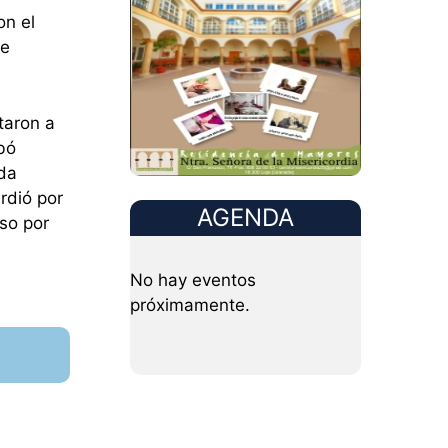
on el
le
taron a
bó
ada
rdió por
AGENDA
so por
No hay eventos
próximamente.