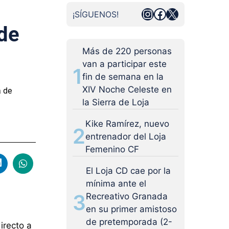
Instagram
Facebook
X
¡SÍGUENOS!
 de
Más de 220 personas
van a participar este
1
fin de semana en la
XIV Noche Celeste en
a de
la Sierra de Loja
Kike Ramírez, nuevo
2
entrenador del Loja
Femenino CF
El Loja CD cae por la
mínima ante el
3
Recreativo Granada
en su primer amistoso
de pretemporada (2-
irecto a