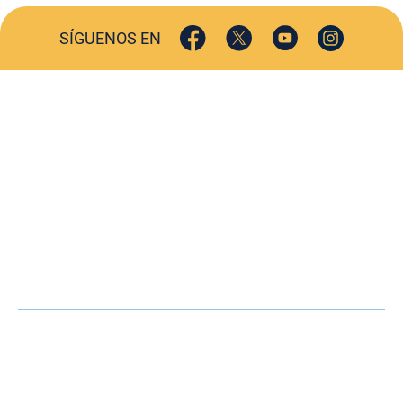
SÍGUENOS EN
ACTUALIDAD
SOCIEDAD
COMERCIO
TURISMO
CULTURA
DEPORTES
OPINIÓN
HEMEROTECA
AGENDA